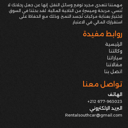
مهمتنا تتعدى مجرد توفير وسائل النقل. إنها عن جعل رحلاتك لا
تُنسى، مريحة وميسرة من الناحية المالية. لقد بحثنا في السوق
لاختيار بعناية مركبات تُجسد التميز، وذلك مع الحفاظ على
استقرارك المالي في الاعتبار.
روابط مفيدة
الرئيسية
وكالتنا
سياراتنا
مقالاتنا
اتصل بنا
تواصل معنا
الهاتف
+212 677-963023
البريد الإلكتروني
Rentalsouthcar@gmail.com